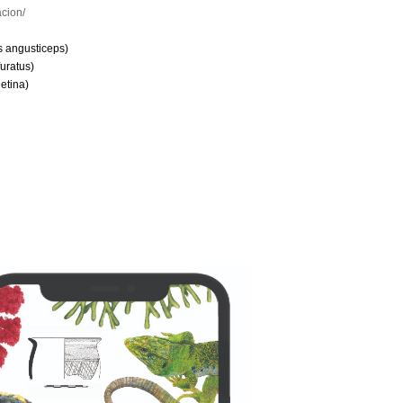
acion/
s angusticeps)
uratus)
etina)