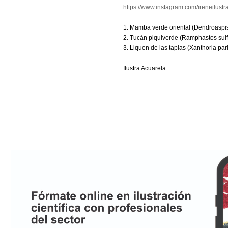
https://www.instagram.com/ireneilustr
1. Mamba verde oriental (Dendroaspi
2. Tucán piquiverde (Ramphastos sulf
3. Liquen de las tapias (Xanthoria pari
Ilustra Acuarela