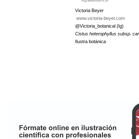
Victoria Beyer
www.victoria-beyer.com
@Victoria_botanical (Ig)
Cistus heterophyllus subsp. ca
Ilustra botánica